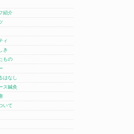
フ紹介
ツ
ティ
しき
たもの
ー
るはなし
ース鍼灸
療
ついて