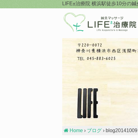
Skip
LIFE±治療院
横浜駅徒歩10分の鍼
to
content
Home
›
ブログ
› blog20141009