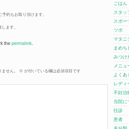
ごはん
スタッ
時間外のご予約もお取り頂けます。
スポー
致します。
ツボ
マタニ
rk the
permalink
.
まめち
みつけ
メニュ
りません。
※
が付いている欄は必須項目です
よくあ
レディ
不妊治
当院に
往診
患者
未分類