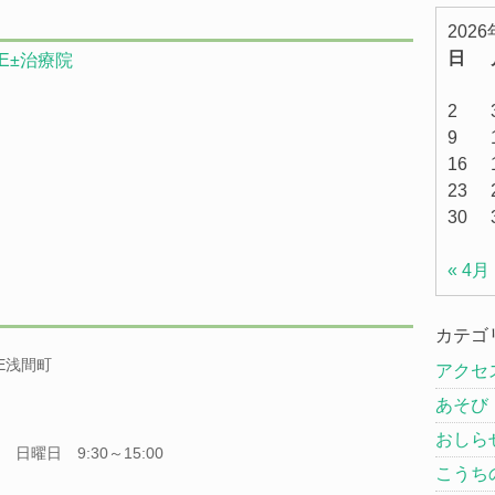
202
日
FE±治療院
2
9
16
23
30
« 4月
カテゴ
GE浅間町
アクセ
あそび
おしら
日曜日 9:30～15:00
こうち