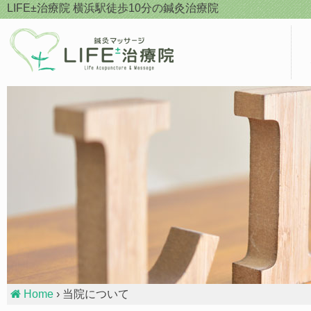
Skip
LIFE±治療院
横浜駅徒歩10分の鍼灸治療院
to
content
Home
› 当院について