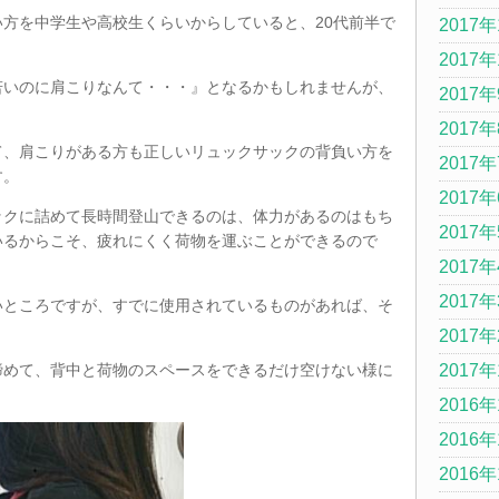
方を中学生や高校生くらいからしていると、20代前半で
2017年
。
2017年
若いのに肩こりなんて・・・』となるかもしれませんが、
2017
。
2017
て、肩こりがある方も正しいリュックサックの背負い方を
2017
す。
2017
ックに詰めて長時間登山できるのは、体力があるのはもち
2017
いるからこそ、疲れにくく荷物を運ぶことができるので
2017
2017
いところですが、すでに使用されているものがあれば、そ
2017
締めて、背中と荷物のスペースをできるだけ空けない様に
2017
2016年
2016年
2016年