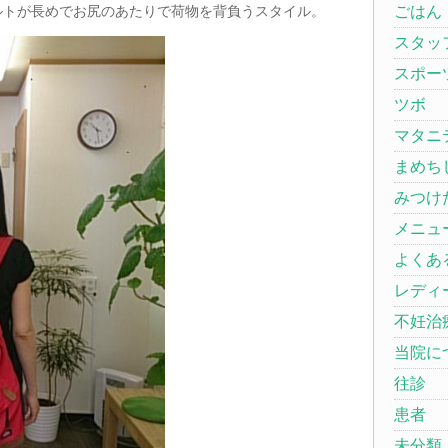
ルトが長めでお尻のあたりで荷物を背負うスタイル。
ごはん
スタッ
スポー
ツボ
マタニ
まめち
みつけ
メニュ
よくあ
レディ
不妊治
当院に
往診
患者
未分類