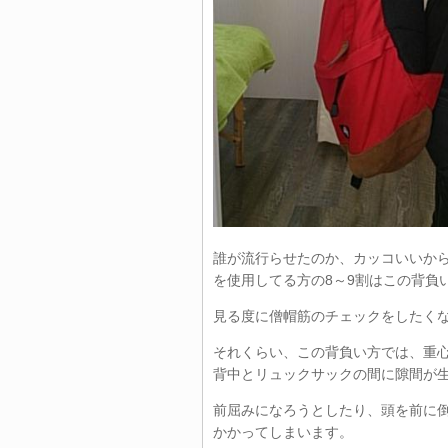
誰が流行らせたのか、カッコいいか
を使用してる方の8～9割はこの背負
見る度に僧帽筋のチェックをしたく
それくらい、この背負い方では、重
背中とリュックサックの間に隙間が
前屈みになろうとしたり、頭を前に
かかってしまいます。