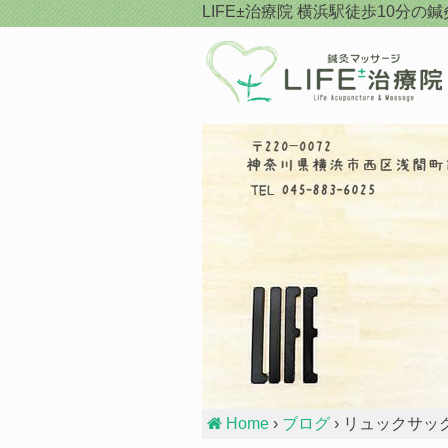
Skip
LIFE±治療院
横浜駅徒歩10分の鍼
to
content
Home
›
ブログ
› リュックサッ