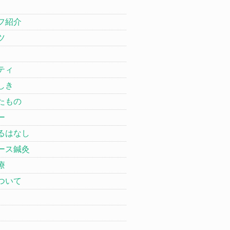
フ紹介
ツ
ティ
しき
たもの
ー
るはなし
ース鍼灸
療
ついて