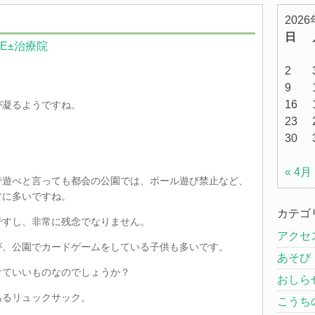
202
日
FE±治療院
2
9
16
が凝るようですね。
23
30
« 4月
で遊べと言っても都会の公園では、ボール遊び禁止など、
常に多いですね。
カテゴ
ですし、非常に残念でなりません。
アクセ
が、公園でカードゲームをしている子供も多いです。
あそび
けていいものなのでしょうか？
おしら
あるリュックサック。
こうち