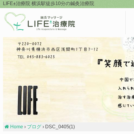
Skip
LIFE±治療院
横浜駅徒歩10分の鍼灸治療院
to
content
Home
›
ブログ
› DSC_0405(1)