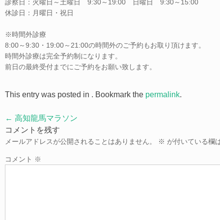
診察日：火曜日～土曜日 9:30～19:00 日曜日 9:30～15:00
休診日：月曜日・祝日
※時間外診療
8:00～9:30・19:00～21:00の時間外のご予約もお取り頂けます。
時間外診療は完全予約制になります。
前日の最終受付までにご予約をお願い致します。
This entry was posted in . Bookmark the
permalink
.
Post
←
高知龍馬マラソン
navigation
コメントを残す
メールアドレスが公開されることはありません。
※
が付いている欄
コメント
※