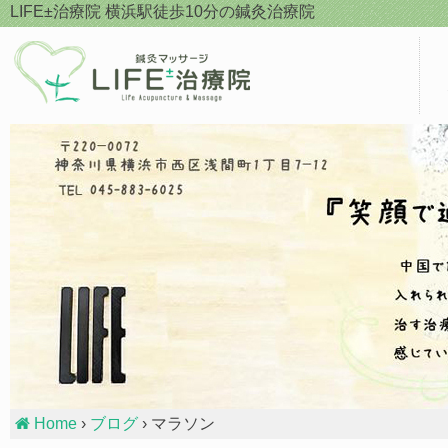
Skip
LIFE±治療院
横浜駅徒歩10分の鍼灸治療院
to
content
Home
›
ブログ
› マラソン