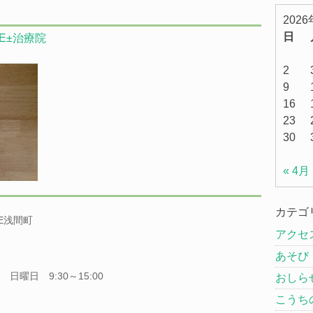
202
日
FE±治療院
2
9
16
23
30
« 4月
カテゴ
GE浅間町
アクセ
あそび
日曜日 9:30～15:00
おしら
こうち