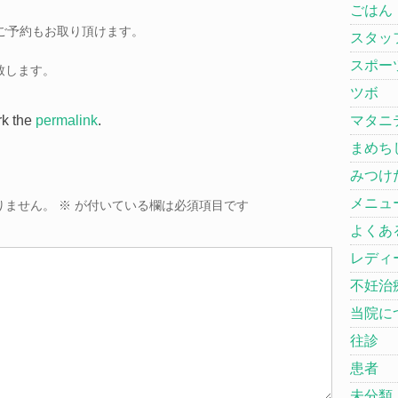
ごはん
時間外のご予約もお取り頂けます。
スタッ
スポー
致します。
ツボ
rk the
permalink
.
マタニ
まめち
みつけ
メニュ
りません。
※
が付いている欄は必須項目です
よくあ
レディ
不妊治
当院に
往診
患者
未分類