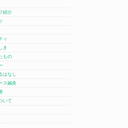
フ紹介
ツ
ティ
しき
たもの
ー
るはなし
ース鍼灸
療
ついて