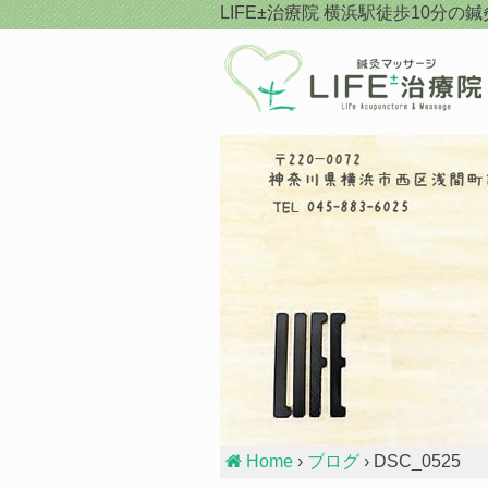
Skip
LIFE±治療院
横浜駅徒歩10分の鍼
to
content
Home
›
ブログ
› DSC_0525